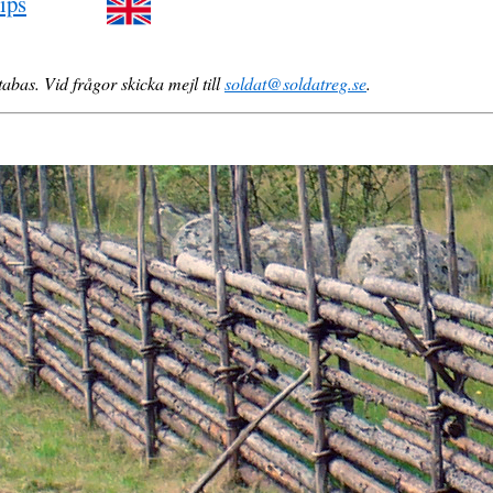
ips
abas. Vid frågor skicka mejl till
soldat@soldatreg.se
.