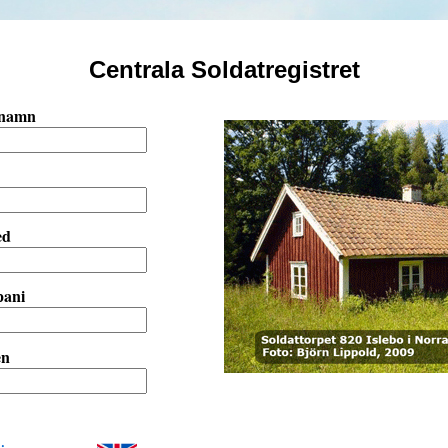
Centrala Soldatregistret
tnamn
ed
ani
en