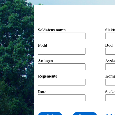
Soldatens namn
Släk
Född
Död
Antagen
Avsk
Regemente
Komp
Rote
Sock